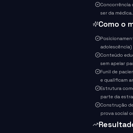
Concorrência 
ser da médica.
Como o m
Posicionamento
adolescência) 
Conteúdo educ
sem apelar par
Funil de paci
e qualificam 
Estrutura come
parte da estra
Construção de
prova social o
Resultad