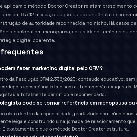
ue aplicam o método Doctor Creator relatam crescimento c
ulares em 6 a 12 meses, redução da dependência de convên
nstrução de autoridade reconhecida no nicho. Há casos de 
rência nacional em menopausa, sexualidade feminina ou en
atégia digital coerente.
 frequentes
podem fazer marketing digital pelo CFM?
ntro da Resolução CFM 2.336/2023: conteúdo educativo, sem
tes/depois sensacionalista e sem autopromoção exagerada. 
logistas é totalmente permitido e recomendado.
ologista pode se tornar referência em menopausa ou
ho claro dentro da especialidade, produzindo conteúdo consi
iente leiga e construindo uma jornada de relacionamento que 
r. É exatamente o que o método Doctor Creator estrutura.