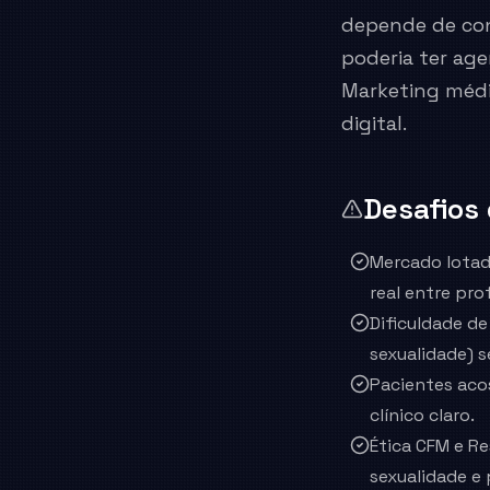
depende de con
poderia ter agen
Marketing médic
digital.
Desafios
Mercado lotad
real entre prof
Dificuldade d
sexualidade) s
Pacientes aco
clínico claro.
Ética CFM e R
sexualidade e