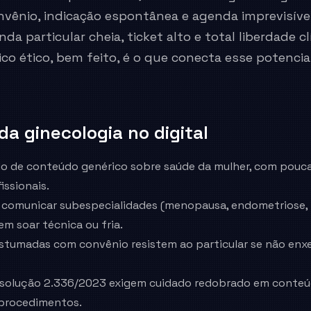
vênio, indicação espontânea e agenda imprevisív
da particular cheia, ticket alto e total liberdade cl
o ético, bem feito, é o que conecta esse potencial
 da
ginecologia
no digital
o de conteúdo genérico sobre saúde da mulher, com pouca
issionais.
e comunicar subespecialidades (menopausa, endometriose,
em soar técnica ou fria.
stumadas com convênio resistem ao particular se não enx
esolução 2.336/2023 exigem cuidado redobrado em conteú
 procedimentos.