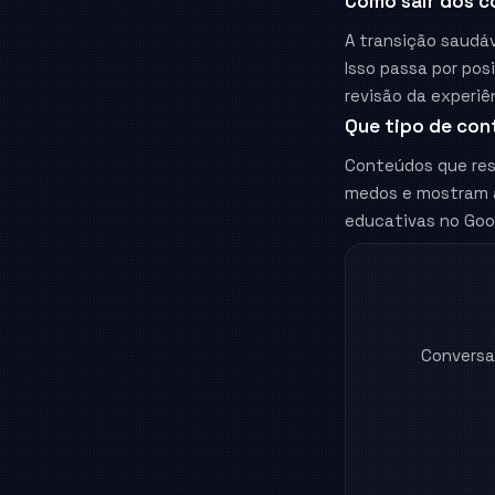
Como sair dos c
A transição saudá
Isso passa por pos
revisão da experiên
Que tipo de con
Conteúdos que resp
medos e mostram a
educativas no Goo
Conversa