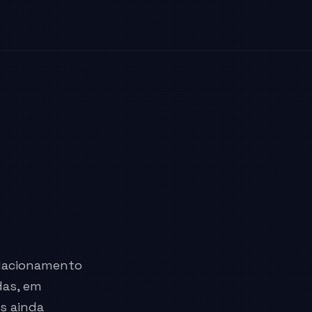
elacionamento
das, em
as ainda