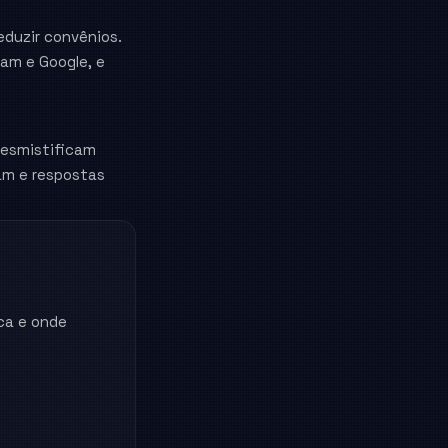
eduzir convênios.
ram e Google, e
desmistificam
am e respostas
ca e onde