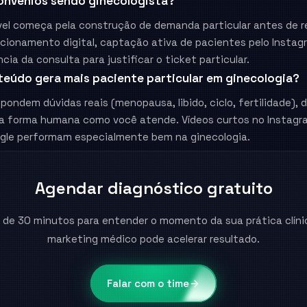
onvênios sendo ginecologista?
vel começa pela construção de demanda particular antes de r
icionamento digital, captação ativa de pacientes pelo Instag
cia da consulta para justificar o ticket particular.
teúdo gera mais paciente particular em ginecologia?
ondem dúvidas reais (menopausa, libido, ciclo, fertilidade), 
 forma humana como você atende. Vídeos curtos no Instagr
gle performam especialmente bem na ginecologia.
Agendar diagnóstico gratuito
 de 30 minutos para entender o momento da sua prática clíni
marketing médico pode acelerar resultado.
Falar com o time