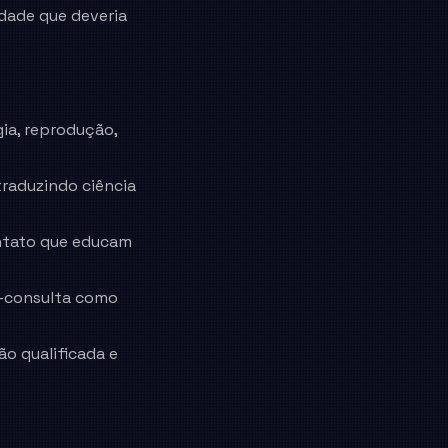
dade que deveria
ia, reprodução,
traduzindo ciência
ontato que educam
ós-consulta como
o qualificada e