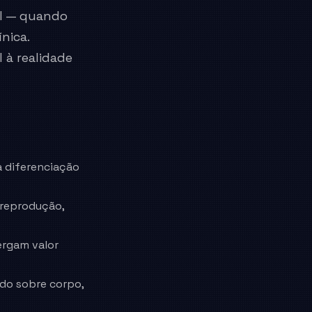
el — quando
ínica.
 à realidade
 diferenciação
 reprodução,
ergam valor
do sobre corpo,