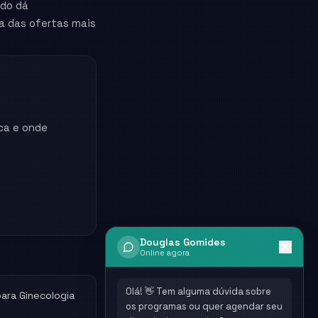
ado dá
ma das ofertas mais
ca e onde
Douglas Gomides
Online agora
Olá! 👋 Tem alguma dúvida sobre
para
Ginecologia
os programas ou quer agendar seu