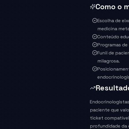
Como o m
Escolha de ei
medicina meta
Conteúdo educ
Programas de 
Funil de paci
milagrosa.
Posicionament
endocrinologis
Resultad
Endocrinologistas
paciente que val
ticket compatível
profundidade da 