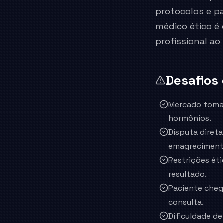
protocolos e pa
médico ético é 
profissional ao 
Desafios
Mercado tomad
hormônios.
Disputa direta
emagreciment
Restrições ét
resultado.
Paciente cheg
consulta.
Dificuldade de