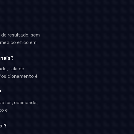
 de resultado, sem
g médico ético em
onais?
de, fala de
 Posicionamento é
?
betes, obesidade,
to e
al?