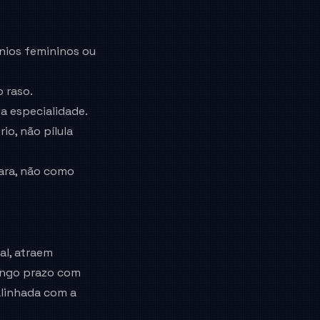
ônios femininos ou
 raso.
 especialidade.
o, não pílula
lara, não como
al, atraem
ongo prazo com
alinhada com a