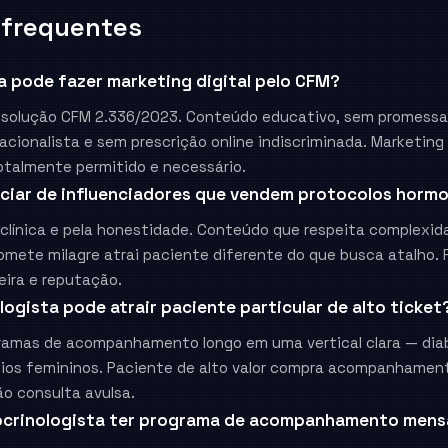
 frequentes
a pode fazer marketing digital pelo CFM?
esolução CFM 2.336/2023. Conteúdo educativo, sem promessa
cionalista e sem prescrição online indiscriminada. Marketin
otalmente permitido e necessário.
ciar de influenciadores que vendem protocolos horm
clínica e pela honestidade. Conteúdo que respeita complexida
omete milagre atrai paciente diferente do que busca atalho.
eira e reputação.
ogista pode atrair paciente particular de alto ticket
ramas de acompanhamento longo em uma vertical clara — dia
nios femininos. Paciente de alto valor compra acompanhamen
o consulta avulsa.
ocrinologista ter programa de acompanhamento mens