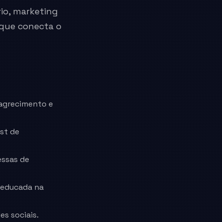
rio, marketing
 que conecta o
agrecimento e
st de
essas de
r educada na
s sociais.