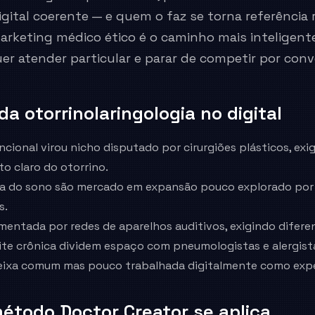
ital coerente — e quem o faz se torna referência 
arketing médico ético é o caminho mais inteligent
er atender particular e parar de competir por conv
 da
otorrinolaringologia
no digital
ncional virou nicho disputado por cirurgiões plásticos, exi
o claro do otorrino.
a do sono são mercado em expansão pouco explorado por 
s.
entada por redes de aparelhos auditivos, exigindo diferen
site crônica dividem espaço com pneumologistas e alergist
eixa comum mas pouco trabalhada digitalmente como expe
étodo Doctor Creator se aplica