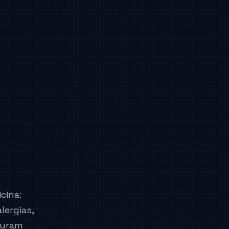
cina:
lergias,
uturam