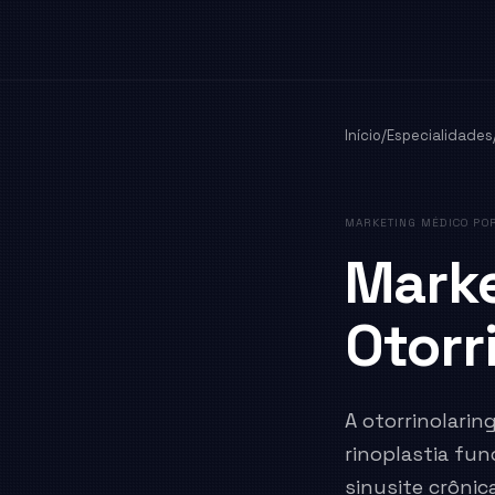
Início
/
Especialidades
MARKETING MÉDICO POR
Marke
Otorr
A otorrinolari
rinoplastia fun
sinusite crônic