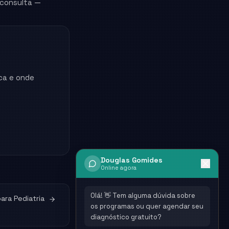
 consulta —
ca e onde
Douglas Gomides
Online agora
Olá! 👋 Tem alguma dúvida sobre
para
Pediatria
os programas ou quer agendar seu
diagnóstico gratuito?