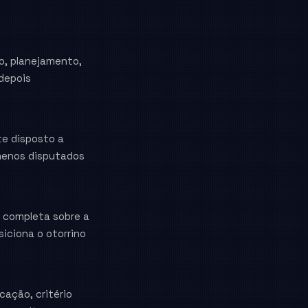
o, planejamento,
depois
te disposto a
 menos disputados
 completa sobre a
iciona o otorrino
ação, critério