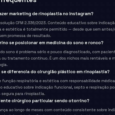
azer marketing de rinoplastia no Instagram?
esolução CFM 2.336/2023. Conteúdo educativo sobre indicaçã
ia e estética é totalmente permitido — desde que sem antes/
 sem promessa de resultado.
rrino se posicionar em medicina do sono e ronco?
 do sono é problema sério e pouco diagnosticado, com pacien
ia ou tratamento contínuo. É um dos nichos mais rentáveis e
ogia.
se diferencia do cirurgião plástico em rinoplastia?
 função respiratória e estética com responsabilidade médica
o educativo sobre indicação funcional, septo e respiração pos
segura para rinoplastia.
ente cirúrgico particular sendo otorrino?
ança ao longo de meses com conteúdo consistente sobre indic