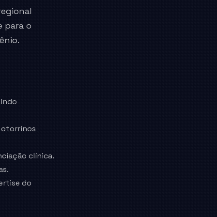
regional
e para o
ênio.
gindo
otorrinos
ciação clínica.
as.
rtise do