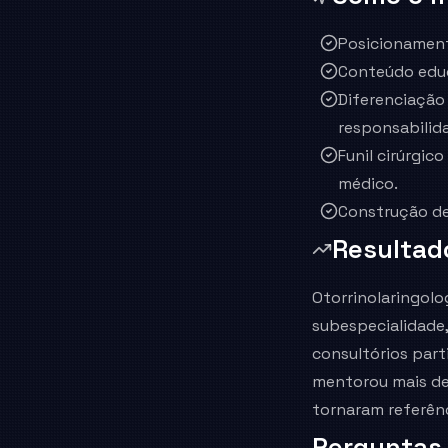
Posicionamento
Conteúdo educa
Diferenciação 
responsabilid
Funil cirúrgi
médico.
Construção de
Resultad
Otorrinolaringolo
subespecialidade,
consultórios part
mentorou mais de 
tornaram referênc
Perguntas