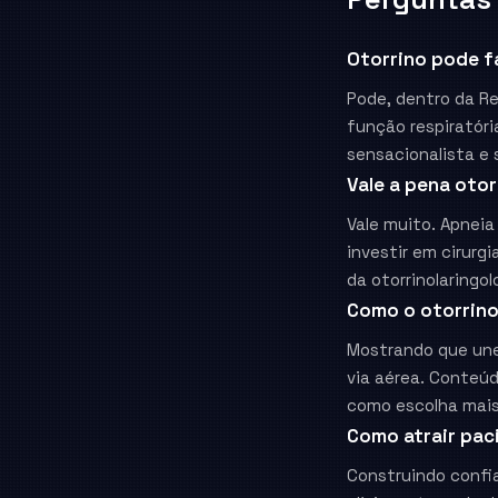
Otorrino pode f
Pode, dentro da R
função respiratór
sensacionalista e
Vale a pena oto
Vale muito. Apneia
investir em cirurg
da otorrinolaringol
Como o otorrino 
Mostrando que une
via aérea. Conteúd
como escolha mais 
Como atrair paci
Construindo confi