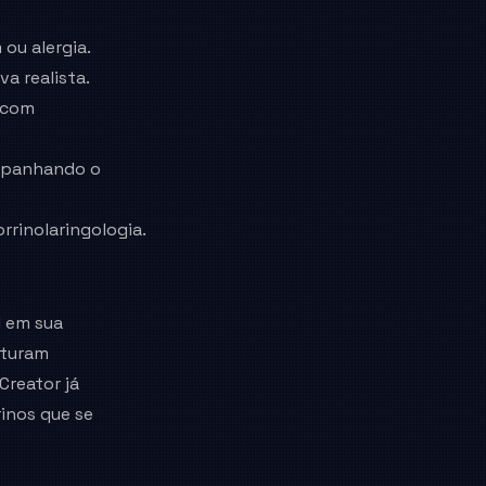
 ou alergia.
a realista.
a com
ompanhando o
rrinolaringologia.
l em sua
uturam
Creator já
inos que se