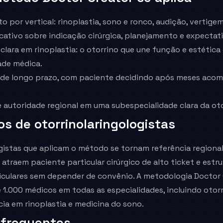
 por vertical: rinoplastia, sono e ronco, audição, vertigem
tivo sobre indicação cirúrgica, planejamento e expectativ
clara em rinoplastia: o otorrino que une função e estétic
ade médica.
co de longo prazo, com paciente decidindo após meses ac
 autoridade regional em uma subespecialidade clara da oto
os de
otorrinolaringologistas
gistas que aplicam o método se tornam referência regiona
 atraem paciente particular cirúrgico de alto ticket e estr
iculares sem depender de convênio. A metodologia Doctor 
1.000 médicos em todas as especialidades, incluindo otorr
ia em rinoplastia e medicina do sono.
 frequentes