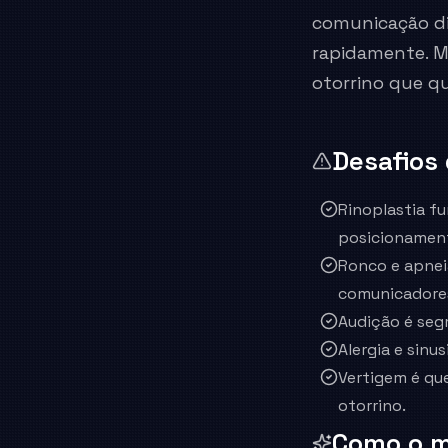
comunicação dig
rapidamente. M
otorrino que qu
Desafios
Rinoplastia fu
posicionament
Ronco e apnei
comunicadore
Audição é segm
Alergia e sinu
Vertigem é qu
otorrino.
Como o m