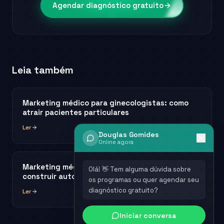
Agendar diagnóstico gratuito
Leia também
Marketing médico para ginecologistas: como
atrair pacientes particulares
Ler
Douglas Gomides
Online agora
Marketing médico para pediatras: como
Olá! 👋 Tem alguma dúvida sobre
construir autoridade e lotar a agenda
os programas ou quer agendar seu
diagnóstico gratuito?
Ler
Iniciar conversa